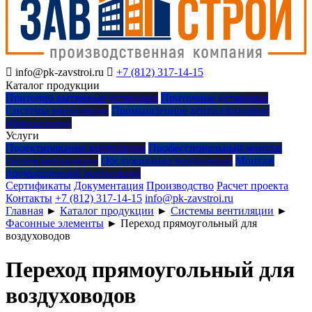

info@pk-zavstroi.ru

+7 (812) 317-14-15
Каталог продукции
Приточно вытяжные установки
Приточные установки
Системы вентиляции
Промышленное вентиляционное
оборудование
Услуги
Проектирование вентиляции
Профессиональный монтаж
систем вентиляции
Обслуживание вентиляции
Монтаж
промышленной вентиляции
Сертификаты
Документация
Производство
Расчет проекта
Контакты
+7 (812) 317-14-15
info@pk-zavstroi.ru
Главная
►
Каталог продукции
►
Системы вентиляции
►
Фасонные элементы
►
Переход прямоугольный для
воздуховодов
Переход прямоугольный для
воздуховодов