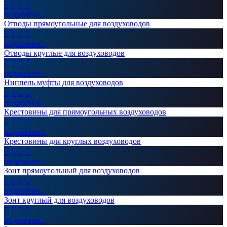




подробнее...
Отводы прямоугольные для воздуховодов




подробнее...
Отводы круглые для воздуховодов




подробнее...
Ниппель муфты для воздуховодов




подробнее...
Крестовины для прямоугольных воздуховодов




подробнее...
Крестовины для круглых воздуховодов




подробнее...
Зонт прямоугольный для воздуховодов




подробнее...
Зонт круглый для воздуховодов




подробнее...