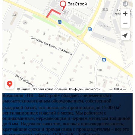
Компания «ПК - ЗавСтрой» обладает современным и
высокотехнологичным оборудованием, собственной
2
складской базой, что позволяет производить до 15 000 м
вентиляционных изделий в месяц. Мы работаем с
оцинкованным, нержавеющим и черным металлом толщиной
до 6 мм. Надежное качество, высокая производительность,
кратчайшие сроки и прямая связь с производителем – все это
преимущества работы с ООО «ПК - ЗавСтрой».