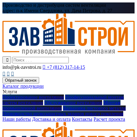
Производство и дистрибуция систем вентиляции
адрес:
п-к Имени Свердлова, ул. Дача Петрова, д. 27
info@pk-zavstroi.ru

+7 (812) 317-14-15



Обратный звонок
Каталог продукции
Услуги
Проектирование вентиляции
Профессиональный монтаж
систем вентиляции
Обслуживание вентиляции
Монтаж
промышленной вентиляции
Вальцовка листового металла
Производство шумозащитных экранов нового поколения
Наши работы
Доставка и оплата
Контакты
Расчет проекта