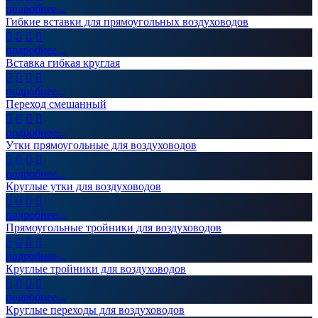
подробнее...
Гибкие вставки для прямоугольных воздуховодов




подробнее...
Вставка гибкая круглая




подробнее...
Переход смешанный




подробнее...
Утки прямоугольные для воздуховодов




подробнее...
Круглые утки для воздуховодов




подробнее...
Прямоугольные тройники для воздуховодов




подробнее...
Круглые тройники для воздуховодов




подробнее...
Круглые переходы для воздуховодов