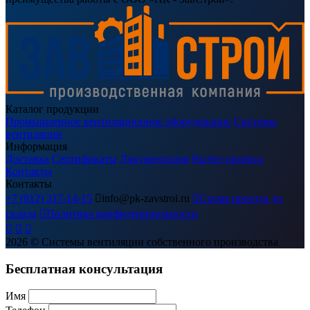
Каталог продукции
Промышленное вентиляционное оборудование
Системы
вентиляции
Информация
Доставка
Сертификаты
Документация
Расчет проекта
Контакты
Контакты
+7 (812) 317-14-15

info@pk-zavstroi.ru

Схема проезда до
склада

Политика конфиденциальности



2026
© Системы вентиляции собственного производства
Бесплатная консультация
Имя