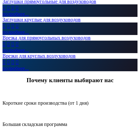
Заглушки прямоугольные для воздуховодов




подробнее...
Заглушки круглые для воздуховодов




подробнее...
Врезка для прямоугольных воздуховодов




подробнее...
Врезки для круглых воздуховодов




подробнее...
Почему клиенты выбирают нас
Короткие сроки производства (от 1 дня)
Большая складская программа