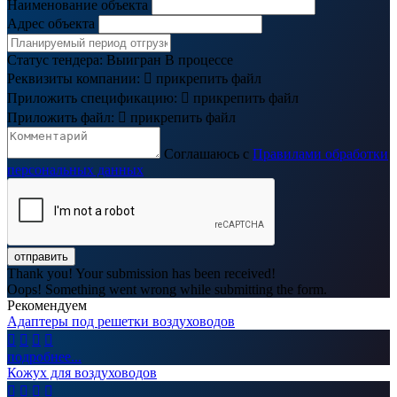
Наименование объекта
Адрес объекта
Статус тендера:
Выигран
В процессе
Реквизиты компании:

прикрепить файл
Приложить спецификацию:

прикрепить файл
Приложить файл:

прикрепить файл
Соглашаюсь с
Правилами обработки
персональных данных
Thank you! Your submission has been received!
Oops! Something went wrong while submitting the form.
Рекомендуем
Адаптеры под решетки воздуховодов




подробнее...
Кожух для воздуховодов



