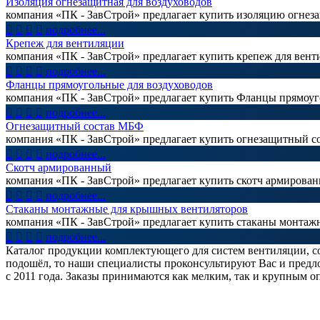
Изоляция огнезащитная для воздуховодов
компания «ПК - ЗавСтрой» предлагает купить изоляцию огнез




подробнее...
Крепеж для вентиляции
компания «ПК - ЗавСтрой» предлагает купить крепеж для вен




подробнее...
Фланцы прямоугольные для воздуховодов
компания «ПК - ЗавСтрой» предлагает купить Фланцы прямоуг




подробнее...
Огнезащитный состав МБФ
компания «ПК - ЗавСтрой» предлагает купить огнезащитный 




подробнее...
Скотч армированный
компания «ПК - ЗавСтрой» предлагает купить скотч армирова




подробнее...
Стаканы монтажные для крышных вентиляторов
компания «ПК - ЗавСтрой» предлагает купить стаканы монтаж




подробнее...
Каталог продукции комплектующего для систем вентиляции, с
подошёл, то наши специалисты проконсультируют Вас и предл
с 2011 года. Заказы принимаются как мелким, так и крупным о