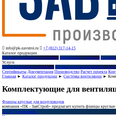

info@pk-zavstroi.ru

+7 (812) 317-14-15
Каталог продукции
Приточно вытяжные установки
Приточные установки
Системы
Услуги
Проектирование вентиляции
Профессиональный монтаж систе
Сертификаты
Документация
Производство
Расчет проекта
Кон
Главная
►
Каталог продукции
►
Системы вентиляции
►
Ком
Комплектующие для вентиля
Фланцы круглые для воздуховодов
компания «ПК - ЗавСтрой» предлагает купить фланцы круглые 




подробнее...