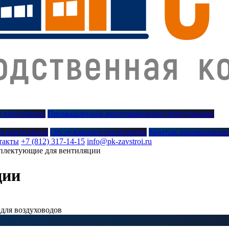
 вентиляции
Промышленное вентиляционное оборудование
м вентиляции
Обслуживание вентиляции
Монтаж промышленно
такты
+7 (812) 317-14-15
info@pk-zavstroi.ru
плектующие для вентиляции
ции
для воздуховодов