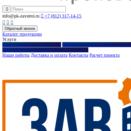
info@pk-zavstroi.ru

+7 (812) 317-14-15



Обратный звонок
Каталог продукции
Услуги
Проектирование вентиляции
Профессиональный монтаж систе
шумозащитных экранов нового поколения
Наши работы
Доставка и оплата
Контакты
Расчет проекта