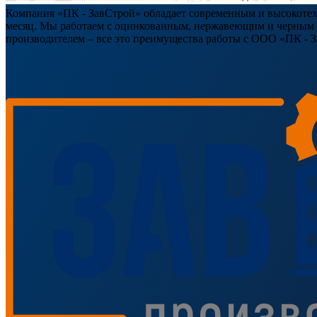
Компания «ПК - ЗавСтрой» обладает современным и высокотехн
месяц. Мы работаем с оцинкованным, нержавеющим и черным ме
производителем – все это преимущества работы с ООО «ПК - 