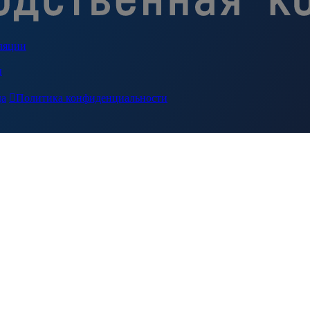
ляции
ы
да

Политика конфиденциальности