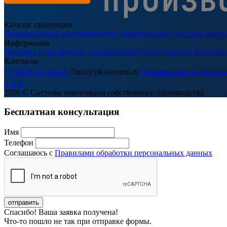
Каталог продукции
Промышленное вентиляционное оборудование
Системы венти
Информация
Доставка
Сертификаты
Документация
Расчет проекта
Контакт
Контакты
+7 (812) 317-14-15

info@pk-zavstroi.ru

Схема проезда до скла



2026
© Системы вентиляции собственного производства
Бесплатная консультация
Имя
Телефон
Соглашаюсь с
Правилами обработки персональных данных
Спасибо! Ваша заявка получена!
Что-то пошло не так при отправке формы.