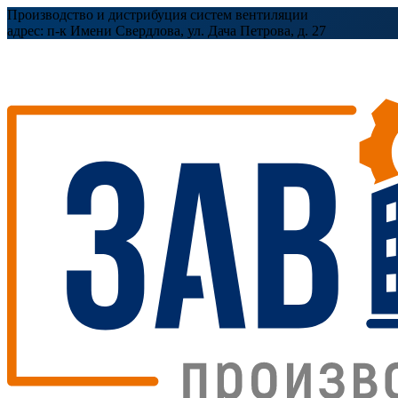
Производство и дистрибуция систем вентиляции
адрес:
п-к Имени Свердлова, ул. Дача Петрова, д. 27