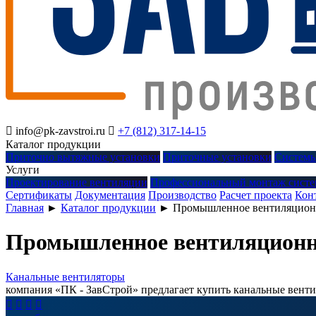

info@pk-zavstroi.ru

+7 (812) 317-14-15
Каталог продукции
Приточно вытяжные установки
Приточные установки
Системы
Услуги
Проектирование вентиляции
Профессиональный монтаж систе
Сертификаты
Документация
Производство
Расчет проекта
Кон
Главная
►
Каталог продукции
►
Промышленное вентиляцион
Промышленное вентиляционно
Канальные вентиляторы
компания «ПК - ЗавСтрой» предлагает купить канальные вент



