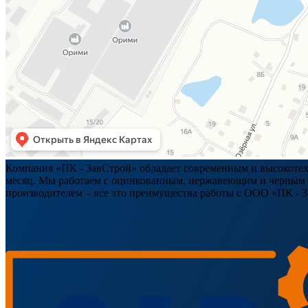
Компания «ПК - ЗавСтрой» обладает современным и высокотехн
месяц. Мы работаем с оцинкованным, нержавеющим и черным ме
производителем – все это преимущества работы с ООО «ПК - 