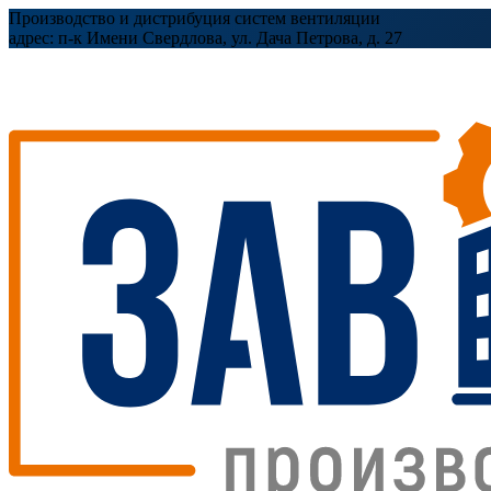
Производство и дистрибуция систем вентиляции
адрес:
п-к Имени Свердлова, ул. Дача Петрова, д. 27