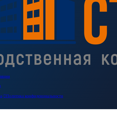
ляции
ы
да

Политика конфиденциальности