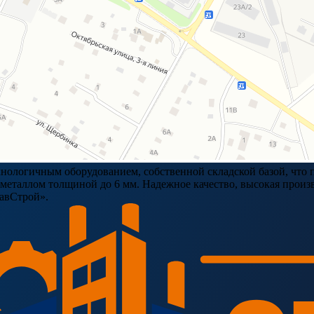
ологичным оборудованием, собственной складской базой, что п
таллом толщиной до 6 мм. Надежное качество, высокая произво
ЗавСтрой».