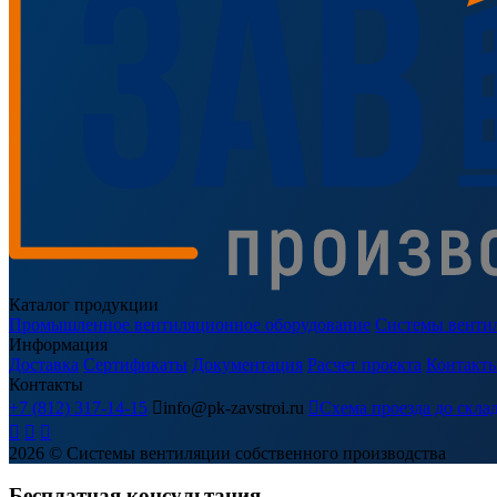
Каталог продукции
Промышленное вентиляционное оборудование
Системы венти
Информация
Доставка
Сертификаты
Документация
Расчет проекта
Контакт
Контакты
+7 (812) 317-14-15

info@pk-zavstroi.ru

Схема проезда до скла



2026
© Системы вентиляции собственного производства
Бесплатная консультация