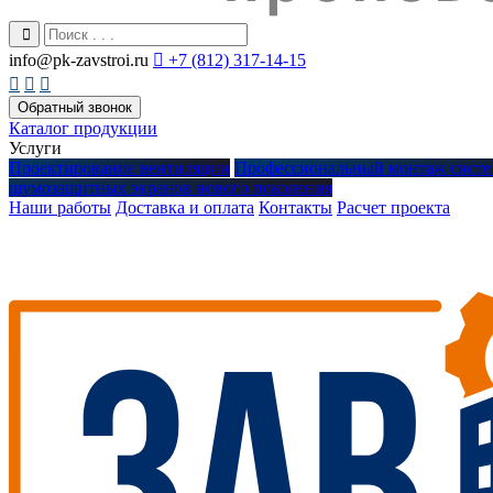
info@pk-zavstroi.ru

+7 (812) 317-14-15



Обратный звонок
Каталог продукции
Услуги
Проектирование вентиляции
Профессиональный монтаж систе
шумозащитных экранов нового поколения
Наши работы
Доставка и оплата
Контакты
Расчет проекта