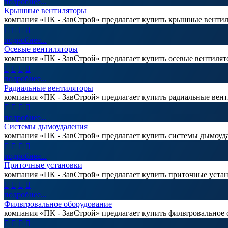
подробнее...
Крышные вентиляторы
компания «ПК - ЗавСтрой» предлагает купить крышные вентил




подробнее...
Осевые вентиляторы
компания «ПК - ЗавСтрой» предлагает купить осевые вентилят




подробнее...
Радиальные вентиляторы
компания «ПК - ЗавСтрой» предлагает купить радиальные вен




подробнее...
Системы дымоудаления
компания «ПК - ЗавСтрой» предлагает купить системы дымоуд




подробнее...
Приточные установки
компания «ПК - ЗавСтрой» предлагает купить приточные уста




подробнее...
Фильтровальное оборудование
компания «ПК - ЗавСтрой» предлагает купить фильтровальное 



