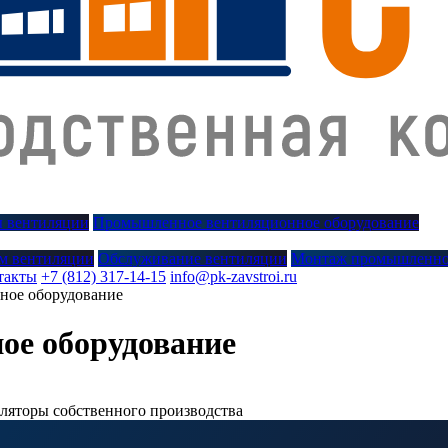
 вентиляции
Промышленное вентиляционное оборудование
м вентиляции
Обслуживание вентиляции
Монтаж промышленно
такты
+7 (812) 317-14-15
info@pk-zavstroi.ru
ное оборудование
е оборудование
иляторы собственного производства