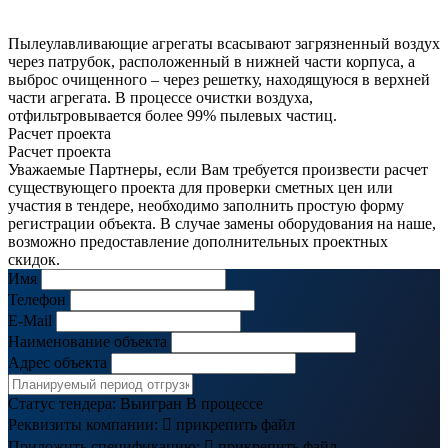
Пылеулавливающие агрегаты всасывают загрязненный воздух
через патрубок, расположенный в нижней части корпуса, а
выброс очищенного – через решетку, находящуюся в верхней
части агрегата. В процессе очистки воздуха,
отфильтровывается более 99% пылевых частиц.
Расчет проекта
Расчет проекта
Уважаемые Партнеры, если Вам требуется произвести расчет
существующего проекта для проверки сметных цен или
участия в тендере, необходимо заполнить простую форму
регистрации объекта. В случае замены оборудования на наше,
возможно предоставление дополнительных проектных
скидок.
Имя
Телефон
E-Mail
Наименование объекта
Адрес объекта
Статус тендера:
Выигран
В процессе
Реквизиты компании:

прикрепить файл
Приложить спецификацию:

прикрепить файл