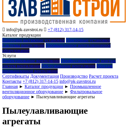

info@pk-zavstroi.ru

+7 (812) 317-14-15
Каталог продукции
Приточно вытяжные установки
Приточные установки
Системы вентиляции
Промышленное вентиляционное
оборудование
Услуги
Проектирование вентиляции
Профессиональный монтаж
систем вентиляции
Обслуживание вентиляции
Монтаж
промышленной вентиляции
Сертификаты
Документация
Производство
Расчет проекта
Контакты
+7 (812) 317-14-15
info@pk-zavstroi.ru
Главная
►
Каталог продукции
►
Промышленное
вентиляционное оборудование
►
Фильтровальное
оборудование
►
Пылеулавливающие агрегаты
Пылеулавливающие
агрегаты