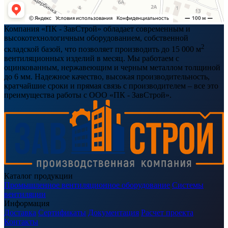
Компания «ПК - ЗавСтрой» обладает современным и
высокотехнологичным оборудованием, собственной
2
складской базой, что позволяет производить до 15 000 м
вентиляционных изделий в месяц. Мы работаем с
оцинкованным, нержавеющим и черным металлом толщиной
до 6 мм. Надежное качество, высокая производительность,
кратчайшие сроки и прямая связь с производителем – все это
преимущества работы с ООО «ПК - ЗавСтрой».
Каталог продукции
Промышленное вентиляционное оборудование
Системы
вентиляции
Информация
Доставка
Сертификаты
Документация
Расчет проекта
Контакты