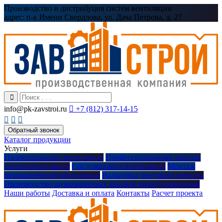
Производство и дистрибуция систем вентиляции
адрес:
п-к Имени Свердлова, ул. Дача Петрова, д. 27
info@pk-zavstroi.ru

+7 (812) 317-14-15



Обратный звонок
Каталог продукции
Услуги
Проектирование вентиляции
Профессиональный монтаж
систем вентиляции
Обслуживание вентиляции
Монтаж
промышленной вентиляции
Вальцовка листового металла
Производство шумозащитных экранов нового поколения
Наши работы
Доставка и оплата
Контакты
Расчет проекта