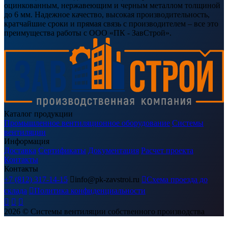
оцинкованным, нержавеющим и черным металлом толщиной
до 6 мм. Надежное качество, высокая производительность,
кратчайшие сроки и прямая связь с производителем – все это
преимущества работы с ООО «ПК - ЗавСтрой».
Каталог продукции
Промышленное вентиляционное оборудование
Системы
вентиляции
Информация
Доставка
Сертификаты
Документация
Расчет проекта
Контакты
Контакты
+7 (812) 317-14-15

info@pk-zavstroi.ru

Схема проезда до
склада

Политика конфиденциальности



2026
© Системы вентиляции собственного производства