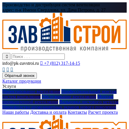
Производство и дистрибуция систем вентиляции
адрес:
п-к Имени Свердлова, ул. Дача Петрова, д. 27
info@pk-zavstroi.ru

+7 (812) 317-14-15



Обратный звонок
Каталог продукции
Услуги
Проектирование вентиляции
Профессиональный монтаж
систем вентиляции
Обслуживание вентиляции
Монтаж
промышленной вентиляции
Вальцовка листового металла
Производство шумозащитных экранов нового поколения
Наши работы
Доставка и оплата
Контакты
Расчет проекта