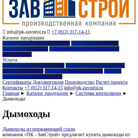

info@pk-zavstroi.ru

+7 (812) 317-14-15
Каталог продукции
Приточно вытяжные установки
Приточные установки
Системы вентиляции
Промышленное вентиляционное
оборудование
Услуги
Проектирование вентиляции
Профессиональный монтаж
систем вентиляции
Обслуживание вентиляции
Монтаж
промышленной вентиляции
Сертификаты
Документация
Производство
Расчет проекта
Контакты
+7 (812) 317-14-15
info@pk-zavstroi.ru
Главная
►
Каталог продукции
►
Системы вентиляции
►
Дымоходы
Дымоходы
Дымоходы из нержавеющей стали
компания «ПК - ЗавСтрой» предлагает купить дымоходы из