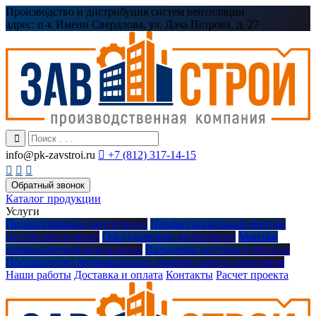
Производство и дистрибуция систем вентиляции
адрес:
п-к Имени Свердлова, ул. Дача Петрова, д. 27
info@pk-zavstroi.ru

+7 (812) 317-14-15



Обратный звонок
Каталог продукции
Услуги
Проектирование вентиляции
Профессиональный монтаж
систем вентиляции
Обслуживание вентиляции
Монтаж
промышленной вентиляции
Вальцовка листового металла
Производство шумозащитных экранов нового поколения
Наши работы
Доставка и оплата
Контакты
Расчет проекта