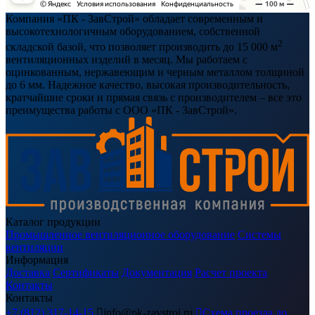
Компания «ПК - ЗавСтрой» обладает современным и
высокотехнологичным оборудованием, собственной
2
складской базой, что позволяет производить до 15 000 м
вентиляционных изделий в месяц. Мы работаем с
оцинкованным, нержавеющим и черным металлом толщиной
до 6 мм. Надежное качество, высокая производительность,
кратчайшие сроки и прямая связь с производителем – все это
преимущества работы с ООО «ПК - ЗавСтрой».
Каталог продукции
Промышленное вентиляционное оборудование
Системы
вентиляции
Информация
Доставка
Сертификаты
Документация
Расчет проекта
Контакты
Контакты
+7 (812) 317-14-15

info@pk-zavstroi.ru

Схема проезда до