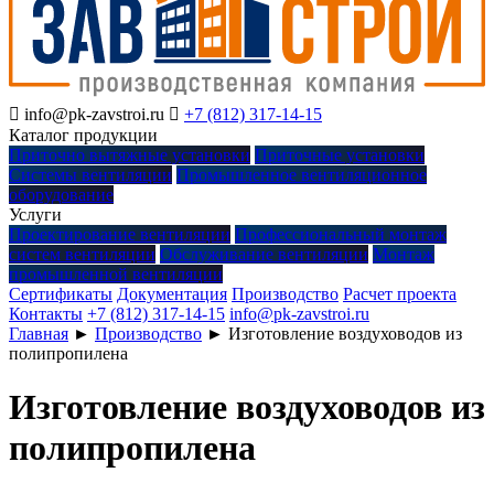

info@pk-zavstroi.ru

+7 (812) 317-14-15
Каталог продукции
Приточно вытяжные установки
Приточные установки
Системы вентиляции
Промышленное вентиляционное
оборудование
Услуги
Проектирование вентиляции
Профессиональный монтаж
систем вентиляции
Обслуживание вентиляции
Монтаж
промышленной вентиляции
Сертификаты
Документация
Производство
Расчет проекта
Контакты
+7 (812) 317-14-15
info@pk-zavstroi.ru
Главная
►
Производство
►
Изготовление воздуховодов из
полипропилена
Изготовление воздуховодов из
полипропилена