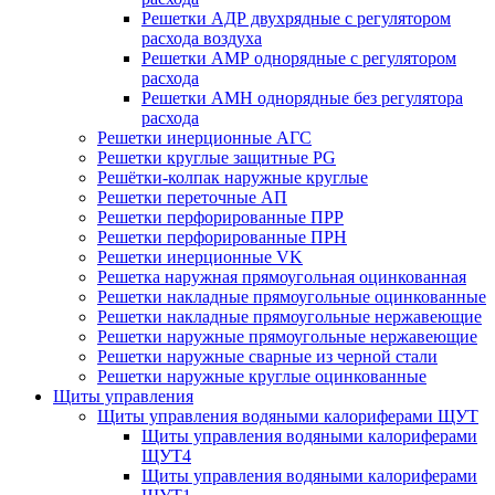
Решетки АДР двухрядные с регулятором
расхода воздуха
Решетки АМР однорядные с регулятором
расхода
Решетки АМН однорядные без регулятора
расхода
Решетки инерционные АГС
Решетки круглые защитные PG
Решётки-колпак наружные круглые
Решетки переточные АП
Решетки перфорированные ПРР
Решетки перфорированные ПРН
Решетки инерционные VK
Решетка наружная прямоугольная оцинкованная
Решетки накладные прямоугольные оцинкованные
Решетки накладные прямоугольные нержавеющие
Решетки наружные прямоугольные нержавеющие
Решетки наружные сварные из черной стали
Решетки наружные круглые оцинкованные
Щиты управления
Щиты управления водяными калориферами ЩУТ
Щиты управления водяными калориферами
ЩУТ4
Щиты управления водяными калориферами