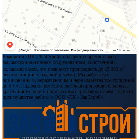
Компания «ПК - ЗавСтрой» обладает современным и
высокотехнологичным оборудованием, собственной
2
складской базой, что позволяет производить до 15 000 м
вентиляционных изделий в месяц. Мы работаем с
оцинкованным, нержавеющим и черным металлом толщиной
до 6 мм. Надежное качество, высокая производительность,
кратчайшие сроки и прямая связь с производителем – все это
преимущества работы с ООО «ПК - ЗавСтрой».