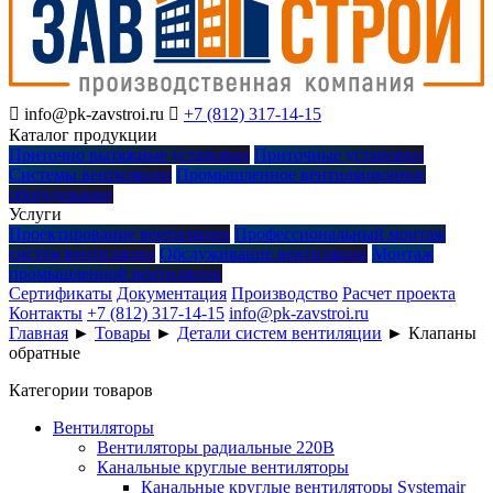

info@pk-zavstroi.ru

+7 (812) 317-14-15
Каталог продукции
Приточно вытяжные установки
Приточные установки
Системы вентиляции
Промышленное вентиляционное
оборудование
Услуги
Проектирование вентиляции
Профессиональный монтаж
систем вентиляции
Обслуживание вентиляции
Монтаж
промышленной вентиляции
Сертификаты
Документация
Производство
Расчет проекта
Контакты
+7 (812) 317-14-15
info@pk-zavstroi.ru
Главная
►
Товары
►
Детали систем вентиляции
►
Клапаны
обратные
Категории товаров
Вентиляторы
Вентиляторы радиальные 220В
Канальные круглые вентиляторы
Канальные круглые вентиляторы Systemair