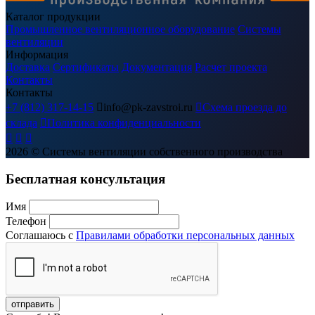
Каталог продукции
Промышленное вентиляционное оборудование
Системы
вентиляции
Информация
Доставка
Сертификаты
Документация
Расчет проекта
Контакты
Контакты
+7 (812) 317-14-15

info@pk-zavstroi.ru

Схема проезда до
склада

Политика конфиденциальности



2026
© Системы вентиляции собственного производства
Бесплатная консультация
Имя
Телефон
Соглашаюсь с
Правилами обработки персональных данных