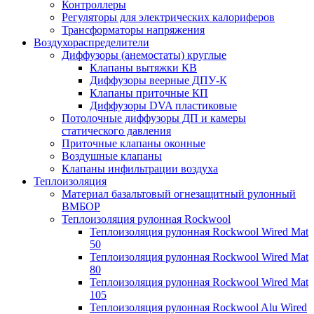
Контроллеры
Регуляторы для электрических калориферов
Трансформаторы напряжения
Воздухораспределители
Диффузоры (анемостаты) круглые
Клапаны вытяжки КВ
Диффузоры веерные ДПУ-К
Клапаны приточные КП
Диффузоры DVA пластиковые
Потолочные диффузоры ДП и камеры
статического давления
Приточные клапаны оконные
Воздушные клапаны
Клапаны инфильтрации воздуха
Теплоизоляция
Материал базальтовый огнезащитный рулонный
ВМБОР
Теплоизоляция рулонная Rockwool
Теплоизоляция рулонная Rockwool Wired Mat
50
Теплоизоляция рулонная Rockwool Wired Mat
80
Теплоизоляция рулонная Rockwool Wired Mat
105
Теплоизоляция рулонная Rockwool Alu Wired