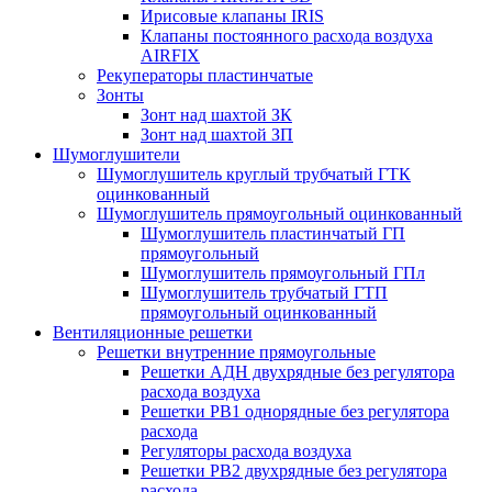
Ирисовые клапаны IRIS
Клапаны постоянного расхода воздуха
AIRFIX
Рекуператоры пластинчатые
Зонты
Зонт над шахтой ЗК
Зонт над шахтой ЗП
Шумоглушители
Шумоглушитель круглый трубчатый ГТК
оцинкованный
Шумоглушитель прямоугольный оцинкованный
Шумоглушитель пластинчатый ГП
прямоугольный
Шумоглушитель прямоугольный ГПл
Шумоглушитель трубчатый ГТП
прямоугольный оцинкованный
Вентиляционные решетки
Решетки внутренние прямоугольные
Решетки АДН двухрядные без регулятора
расхода воздуха
Решетки РВ1 однорядные без регулятора
расхода
Регуляторы расхода воздуха
Решетки РВ2 двухрядные без регулятора
расхода