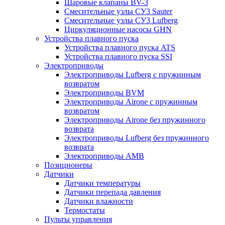
Шаровые клапаны BV-3
Смесительные узлы СУ3 Sauter
Смесительные узлы СУ3 Lufberg
Циркуляционные насосы GHN
Устройства плавного пуска
Устройства плавного пуска ATS
Устройства плавного пуска SSI
Электроприводы
Электроприводы Lufberg c пружинным
возвратом
Электроприводы BVM
Электроприводы Airone c пружинным
возвратом
Электроприводы Airone без пружинного
возврата
Электроприводы Lufberg без пружинного
возврата
Электроприводы AMB
Позиционеры
Датчики
Датчики температуры
Датчики перепада давления
Датчики влажности
Термостаты
Пульты управления