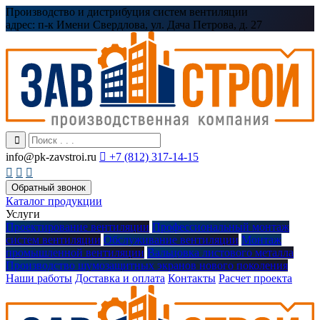
Производство и дистрибуция систем вентиляции
адрес:
п-к Имени Свердлова, ул. Дача Петрова, д. 27
info@pk-zavstroi.ru

+7 (812) 317-14-15



Обратный звонок
Каталог продукции
Услуги
Проектирование вентиляции
Профессиональный монтаж
систем вентиляции
Обслуживание вентиляции
Монтаж
промышленной вентиляции
Вальцовка листового металла
Производство шумозащитных экранов нового поколения
Наши работы
Доставка и оплата
Контакты
Расчет проекта