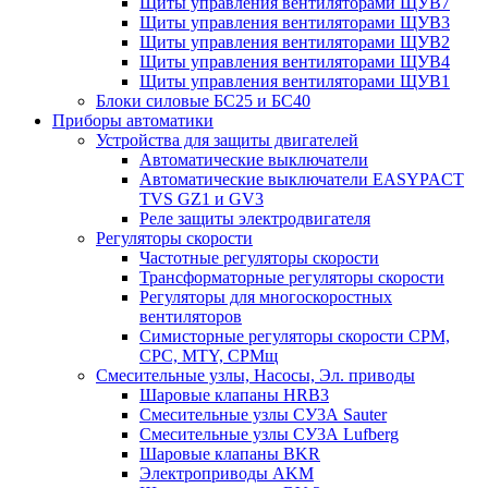
Щиты управления вентиляторами ЩУВ7
Щиты управления вентиляторами ЩУВ3
Щиты управления вентиляторами ЩУВ2
Щиты управления вентиляторами ЩУВ4
Щиты управления вентиляторами ЩУВ1
Блоки силовые БС25 и БС40
Приборы автоматики
Устройства для защиты двигателей
Автоматические выключатели
Автоматические выключатели EASYPACT
TVS GZ1 и GV3
Реле защиты электродвигателя
Регуляторы скорости
Частотные регуляторы скорости
Трансформаторные регуляторы скорости
Регуляторы для многоскоростных
вентиляторов
Симисторные регуляторы скорости СРМ,
СРС, MTY, СРМщ
Смесительные узлы, Насосы, Эл. приводы
Шаровые клапаны HRB3
Смесительные узлы СУ3А Sauter
Смесительные узлы СУ3А Lufberg
Шаровые клапаны BKR
Электроприводы AKM