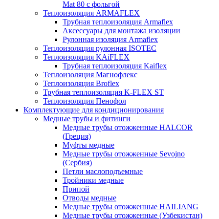
Mat 80 с фольгой
Теплоизоляция ARMAFLEX
Трубная теплоизоляция Armaflex
Аксессуары для монтажа изоляции
Рулонная изоляция Armaflex
Теплоизоляция рулонная ISOTEC
Теплоизоляция KAiFLEX
Трубная теплоизоляция Kaiflex
Теплоизоляция Магнофлекс
Теплоизоляция Broflex
Трубная теплоизоляция K-FLEX ST
Теплоизоляция Пенофол
Комплектующие для кондиционирования
Медные трубы и фитинги
Медные трубы отожженные HALCOR
(Греция)
Муфты медные
Медные трубы отожженные Sevojno
(Сербия)
Петли маслоподъемные
Тройники медные
Припой
Отводы медные
Медные трубы отожженные HAILIANG
Медные трубы отожженные (Узбекистан)