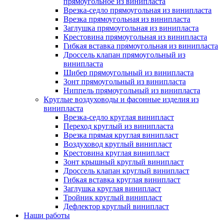
прямоугольное из винипласта
Врезка-седло прямоугольная из винипласта
Врезка прямоугольная из винипласта
Заглушка прямоугольная из винипласта
Крестовина прямоугольная из винипласта
Гибкая вставка прямоугольная из винипласта
Дроссель клапан прямоугольный из
винипласта
Шибер прямоугольный из винипласта
Зонт прямоугольный из винипласта
Ниппель прямоугольный из винипласта
Круглые воздуховоды и фасонные изделия из
винипласта
Врезка-седло круглая винипласт
Переход круглый из винипласта
Врезка прямая круглая винипласт
Воздуховод круглый винипласт
Крестовина круглая винипласт
Зонт крышный круглый винипласт
Дроссель клапан круглый винипласт
Гибкая вставка круглая винипласт
Заглушка круглая винипласт
Тройник круглый винипласт
Дефлектор круглый винипласт
Наши работы