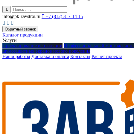
info@pk-zavstroi.ru

+7 (812) 317-14-15



Обратный звонок
Каталог продукции
Услуги
Проектирование вентиляции
Профессиональный монтаж систе
шумозащитных экранов нового поколения
Наши работы
Доставка и оплата
Контакты
Расчет проекта