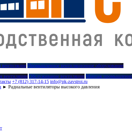
 вентиляции
Промышленное вентиляционное оборудование
м вентиляции
Обслуживание вентиляции
Монтаж промышленно
такты
+7 (812) 317-14-15
info@pk-zavstroi.ru
ы
►
Радиальные вентиляторы высокого давления
т