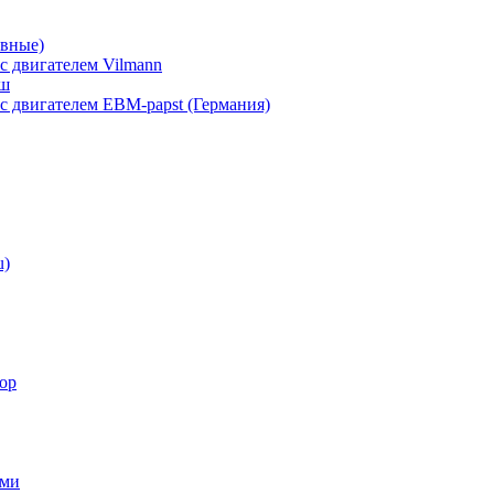
вные)
 двигателем Vilmann
аш
 двигателем EBM-papst (Германия)
u)
ор
ами