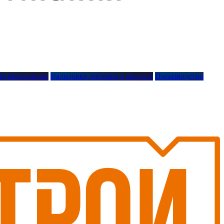
й вентиляции
Вальцовка листового металла
Производство