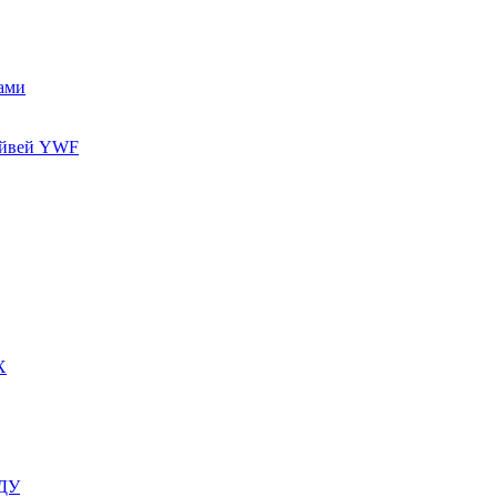
ами
айвей YWF
X
 ДУ