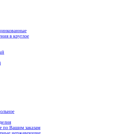
оцинкованные
ния в круглое
ый
й
гольное
делия
е по Вашим заказам
варные нержавеющие