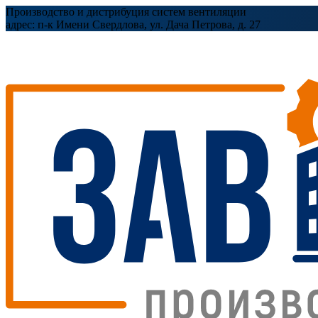
Производство и дистрибуция систем вентиляции
адрес:
п-к Имени Свердлова, ул. Дача Петрова, д. 27