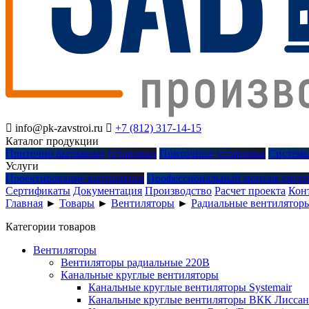

info@pk-zavstroi.ru

+7 (812) 317-14-15
Каталог продукции
Приточно вытяжные установки
Приточные установки
Системы
Услуги
Проектирование вентиляции
Профессиональный монтаж систе
Сертификаты
Документация
Производство
Расчет проекта
Кон
Главная
►
Товары
►
Вентиляторы
►
Радиальные вентилятор
Категории товаров
Вентиляторы
Вентиляторы радиальные 220В
Канальные круглые вентиляторы
Канальные круглые вентиляторы Systemair
Канальные круглые вентиляторы ВКК Лиссан