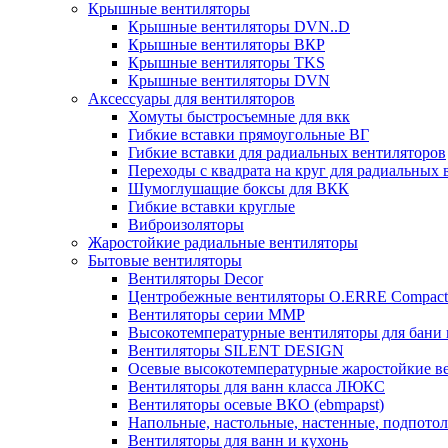
Крышные вентиляторы
Крышные вентиляторы DVN..D
Крышные вентиляторы ВКР
Крышные вентиляторы TKS
Крышные вентиляторы DVN
Аксессуары для вентиляторов
Хомуты быстросъемные для вкк
Гибкие вставки прямоугольные ВГ
Гибкие вставки для радиальных вентиляторов
Переходы с квадрата на круг для радиальных 
Шумоглушащие боксы для ВКК
Гибкие вставки круглые
Виброизоляторы
Жаростойкие радиальные вентиляторы
Бытовые вентиляторы
Вентиляторы Decor
Центробежные вентиляторы O.ERRE Compact
Вентиляторы серии ММР
Высокотемпературные вентиляторы для бани 
Вентиляторы SILENT DESIGN
Осевые высокотемпературные жаростойкие в
Вентиляторы для ванн класса ЛЮКС
Вентиляторы осевые ВКО (ebmpapst)
Напольные, настольные, настенные, подпото
Вентиляторы для ванн и кухонь