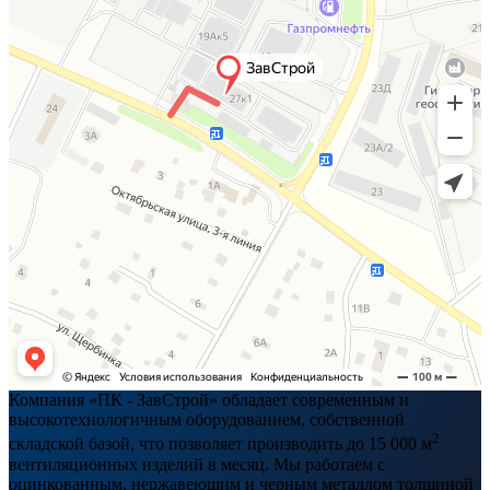
Компания «ПК - ЗавСтрой» обладает современным и
высокотехнологичным оборудованием, собственной
2
складской базой, что позволяет производить до 15 000 м
вентиляционных изделий в месяц. Мы работаем с
оцинкованным, нержавеющим и черным металлом толщиной