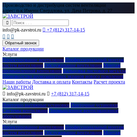
Производство и дистрибуция систем вентиляции
адрес:
п-к Имени Свердлова, ул. Дача Петрова, д. 27
info@pk-zavstroi.ru

+7 (812) 317-14-15



Обратный звонок
Каталог продукции
Услуги
Проектирование вентиляции
Профессиональный монтаж
систем вентиляции
Обслуживание вентиляции
Монтаж
промышленной вентиляции
Вальцовка листового металла
Производство шумозащитных экранов нового поколения
Наши работы
Доставка и оплата
Контакты
Расчет проекта

info@pk-zavstroi.ru

+7 (812) 317-14-15
Каталог продукции
Приточно вытяжные установки
Приточные установки
Системы вентиляции
Промышленное вентиляционное
оборудование
Услуги
Проектирование вентиляции
Профессиональный монтаж
систем вентиляции
Обслуживание вентиляции
Монтаж