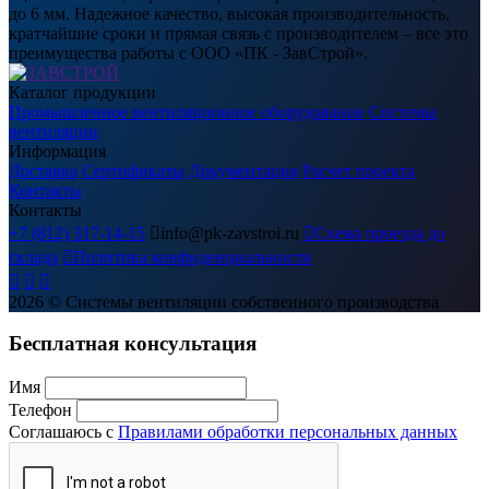
до 6 мм. Надежное качество, высокая производительность,
кратчайшие сроки и прямая связь с производителем – все это
преимущества работы с ООО «ПК - ЗавСтрой».
Каталог продукции
Промышленное вентиляционное оборудование
Системы
вентиляции
Информация
Доставка
Сертификаты
Документация
Расчет проекта
Контакты
Контакты
+7 (812) 317-14-15

info@pk-zavstroi.ru

Схема проезда до
склада

Политика конфиденциальности



2026
© Системы вентиляции собственного производства
Бесплатная консультация
Имя
Телефон
Соглашаюсь с
Правилами обработки персональных данных