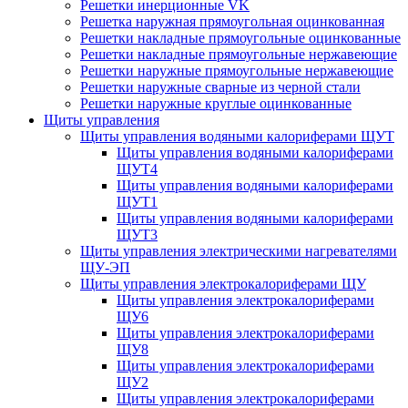
Решетки инерционные VK
Решетка наружная прямоугольная оцинкованная
Решетки накладные прямоугольные оцинкованные
Решетки накладные прямоугольные нержавеющие
Решетки наружные прямоугольные нержавеющие
Решетки наружные сварные из черной стали
Решетки наружные круглые оцинкованные
Щиты управления
Щиты управления водяными калориферами ЩУТ
Щиты управления водяными калориферами
ЩУТ4
Щиты управления водяными калориферами
ЩУТ1
Щиты управления водяными калориферами
ЩУТ3
Щиты управления электрическими нагревателями
ЩУ-ЭП
Щиты управления электрокалориферами ЩУ
Щиты управления электрокалориферами
ЩУ6
Щиты управления электрокалориферами
ЩУ8
Щиты управления электрокалориферами
ЩУ2
Щиты управления электрокалориферами