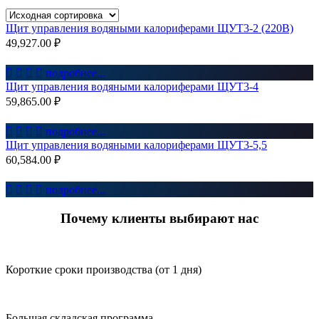
Щит управления водяными калориферами ЩУТ3-2 (220В)
49,927.00
₽




подробнее...
Щит управления водяными калориферами ЩУТ3-4
59,865.00
₽




подробнее...
Щит управления водяными калориферами ЩУТ3-5,5
60,584.00
₽




подробнее...
Почему клиенты выбирают нас
Короткие сроки производства (от 1 дня)
Большая складская программа