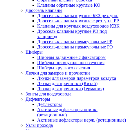
Клапаны обратные круглые КО
Дроссель-клапаны
Дроссель-клапаны круглые БЕЗ рез. упл.
Дроссель-клапаны круглые с рез. упл. РР
Клапаны для круглых воздуховодов КВК
Дроссель-клапаны круглые РЭ под
эл.привод
Дроссель-клапаны прямоугольные РР
Дроссель-клапаны прямоугольные РЭ
Шиберы
Шиберы задвижные с фиксатором
Шиберы прямоугольного сечения
Шиберы круглого сечения
Лючки для замеров и прочистки
Лючки для замеров параметров воздуха
Лючки для прочистки (Китай)
Лючки для прочистки (Германия)
Зонты для воздуховода
Дефлекторы
Дефлекторы
Активные дефлекторы оцинк.
(ротационные)
Активные дефлекторы нерж. (ротационные)
Узлы прохода