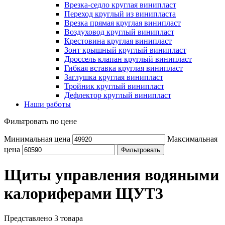
Врезка-седло круглая винипласт
Переход круглый из винипласта
Врезка прямая круглая винипласт
Воздуховод круглый винипласт
Крестовина круглая винипласт
Зонт крышный круглый винипласт
Дроссель клапан круглый винипласт
Гибкая вставка круглая винипласт
Заглушка круглая винипласт
Тройник круглый винипласт
Дефлектор круглый винипласт
Наши работы
Фильтровать по цене
Минимальная цена
Максимальная
цена
Фильтровать
Щиты управления водяными
калориферами ЩУТ3
Представлено 3 товара