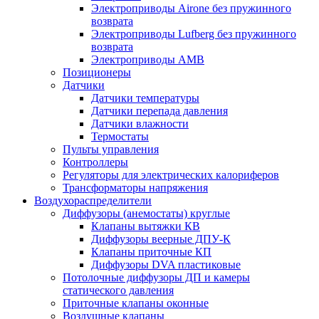
Электроприводы Airone без пружинного
возврата
Электроприводы Lufberg без пружинного
возврата
Электроприводы AMB
Позиционеры
Датчики
Датчики температуры
Датчики перепада давления
Датчики влажности
Термостаты
Пульты управления
Контроллеры
Регуляторы для электрических калориферов
Трансформаторы напряжения
Воздухораспределители
Диффузоры (анемостаты) круглые
Клапаны вытяжки КВ
Диффузоры веерные ДПУ-К
Клапаны приточные КП
Диффузоры DVA пластиковые
Потолочные диффузоры ДП и камеры
статического давления
Приточные клапаны оконные
Воздушные клапаны