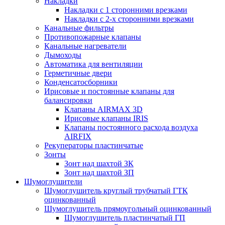
Накладки
Накладки с 1 сторонними врезками
Накладки с 2-х сторонними врезками
Канальные фильтры
Противопожарные клапаны
Канальные нагреватели
Дымоходы
Автоматика для вентиляции
Герметичные двери
Конденсатосборники
Ирисовые и постоянные клапаны для
балансировки
Клапаны AIRMAX 3D
Ирисовые клапаны IRIS
Клапаны постоянного расхода воздуха
AIRFIX
Рекуператоры пластинчатые
Зонты
Зонт над шахтой ЗК
Зонт над шахтой ЗП
Шумоглушители
Шумоглушитель круглый трубчатый ГТК
оцинкованный
Шумоглушитель прямоугольный оцинкованный
Шумоглушитель пластинчатый ГП