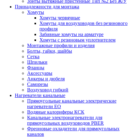
Зонты вытяжные пристенные Тип №2 Без Ж/У
Принадлежности для монтажа
Хомуты
Хомуты червячные
Хомуты для воздуховодов без резинового
профиля
Забивные хомуты на арматуре
Хомуты с резиновым уплотнителем
Монтажные профили и изделия
Болты, гайки, шайбы
Сетка
Шпильки
Фланцы
Аксессуары
Анкеры и дюбеля
Саморезы
Воздуховод гибкий
Нагреватели канальные
Прямоугольные канальные электрические
нагреватели EO
Водяные калориферы КСК
Канальные электронагреватели для
прямоугольных воздуховодов PBER
Фреоновые охладители для прямоугольных
каналов