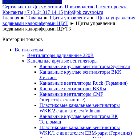
промышленной вентиляции
Сертификаты
Документация
Производство
Расчет проекта
Контакты
+7 (812) 317-14-15
info@pk-zavstroi.ru
Главная
►
Товары
►
Щиты управления
►
Щиты управления
водяными калориферами ЩУТ
►
Щиты управления
водяными калориферами ЩУТ3
Категории товаров
Вентиляторы
Вентиляторы радиальные 220В
Канальные круглые вентиляторы
Канальные круглые вентиляторы Systemair
Канальные круглые вентиляторы ВКК
Лиссант
Канальные вентиляторы Ruck (Германия)
Канальные вентиляторы ВККм
Канальные вентиляторы CMF
(энергоэффективные)
Пластиковые канальные вентиляторы
WKK/2 с двигателем Vilmann
Канальные круглые вентиляторы ВК
Тепломаш
Пластиковые канальные вентиляторы
WKK/1 с двигателем EBM-papst (Германия)