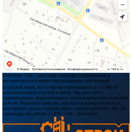
Компания «ПК - ЗавСтрой» обладает современным и
высокотехнологичным оборудованием, собственной
2
складской базой, что позволяет производить до 15 000 м
вентиляционных изделий в месяц. Мы работаем с
оцинкованным, нержавеющим и черным металлом толщиной
до 6 мм. Надежное качество, высокая производительность,
кратчайшие сроки и прямая связь с производителем – все это
преимущества работы с ООО «ПК - ЗавСтрой».