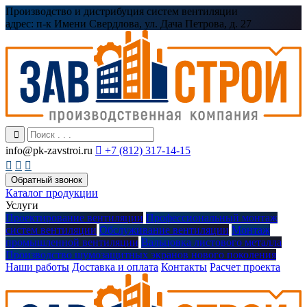
Производство и дистрибуция систем вентиляции
адрес:
п-к Имени Свердлова, ул. Дача Петрова, д. 27
info@pk-zavstroi.ru

+7 (812) 317-14-15



Обратный звонок
Каталог продукции
Услуги
Проектирование вентиляции
Профессиональный монтаж
систем вентиляции
Обслуживание вентиляции
Монтаж
промышленной вентиляции
Вальцовка листового металла
Производство шумозащитных экранов нового поколения
Наши работы
Доставка и оплата
Контакты
Расчет проекта