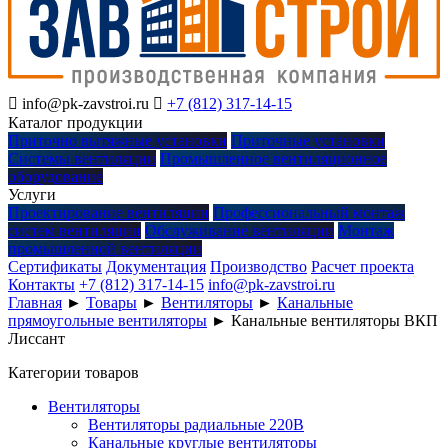

info@pk-zavstroi.ru

+7 (812) 317-14-15
Каталог продукции
Приточно вытяжные установки
Приточные установки
Системы вентиляции
Промышленное вентиляционное
оборудование
Услуги
Проектирование вентиляции
Профессиональный монтаж
систем вентиляции
Обслуживание вентиляции
Монтаж
промышленной вентиляции
Сертификаты
Документация
Производство
Расчет проекта
Контакты
+7 (812) 317-14-15
info@pk-zavstroi.ru
Главная
►
Товары
►
Вентиляторы
►
Канальные
прямоугольные вентиляторы
►
Канальные вентиляторы ВКП
Лиссант
Категории товаров
Вентиляторы
Вентиляторы радиальные 220В
Канальные круглые вентиляторы