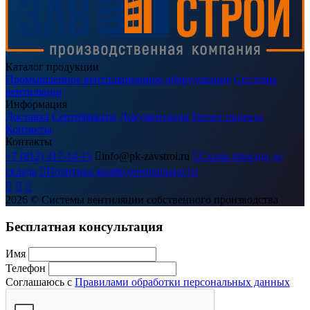
Каталог продукции
Промышленное вентиляционное оборудование
Системы
вентиляции
Информация
Доставка
Сертификаты
Документация
Расчет проекта
Контакты
Контакты
+7 (812) 317-14-15

info@pk-zavstroi.ru

Схема проезда до
склада

Политика конфиденциальности



2026
© Системы вентиляции собственного производства
Бесплатная консультация
Имя
Телефон
Соглашаюсь с
Правилами обработки персональных данных