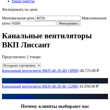
Наши работы
Фильтровать по цене
Минимальная цена
Максимальная
цена
Фильтровать
Канальные вентиляторы
ВКП Лиссант
Представлено 2 товара
Канальный вентилятор ВКП-40-20-4D (380В)
40,725.00
₽




подробнее...
Канальный вентилятор ВКП-40-20-4E (220В)
41,050.00
₽




подробнее...
Почему клиенты выбирают нас