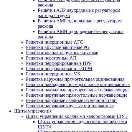
расхода
Решетки АДР двухрядные с регулятором
расхода воздуха
Решетки АМР однорядные с регулятором
расхода
Решетки АМН однорядные без регулятора
расхода
Решетки инерционные АГС
Решетки круглые защитные PG
Решётки-колпак наружные круглые
Решетки переточные АП
Решетки перфорированные ПРР
Решетки перфорированные ПРН
Решетки инерционные VK
Решетка наружная прямоугольная оцинкованная
Решетки накладные прямоугольные оцинкованные
Решетки накладные прямоугольные нержавеющие
Решетки наружные прямоугольные нержавеющие
Решетки наружные сварные из черной стали
Решетки наружные круглые оцинкованные
Щиты управления
Щиты управления водяными калориферами ЩУТ
Щиты управления водяными калориферами
ЩУТ4