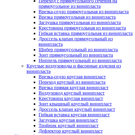
Переход с прямоугольного сечения на
прямоугольное из винипласта
Врезка-седло прямоугольная из винипласта
Врезка прямоугольная из винипласта
Заглушка прямоугольная из винипласта
Крестовина прямоугольная из винипласта
Гибкая вставка прямоугольная из винипласта
Дроссель клапан прямоугольный из
винипласта
Шибер прямоугольный из винипласта
Зонт прямоугольный из винипласта
Ниппель прямоугольный из винипласта
Круглые воздуховоды и фасонные изделия из
винипласта
Врезка-седло круглая винипласт
Переход круглый из винипласта
Врезка прямая круглая винипласт
Воздуховод круглый винипласт
Крестовина круглая винипласт
Зонт крышный круглый винипласт
Дроссель клапан круглый винипласт
Гибкая вставка круглая винипласт
Заглушка круглая винипласт
Тройник круглый винипласт
Дефлектор круглый винипласт