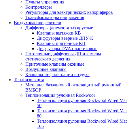
Пульты управления
Контроллеры
Регуляторы для электрических калориферов
Трансформаторы напряжения
Воздухораспределители
Диффузоры (анемостаты) круглые
Клапаны вытяжки КВ
Диффузоры веерные ДПУ-К
Клапаны приточные КП
Диффузоры DVA пластиковые
Потолочные диффузоры ДП и камеры
статического давления
Приточные клапаны оконные
Воздушные клапаны
Клапаны инфильтрации воздуха
Теплоизоляция
Материал базальтовый огнезащитный рулонный
ВМБОР
Теплоизоляция рулонная Rockwool
Теплоизоляция рулонная Rockwool Wired Mat
50
Теплоизоляция рулонная Rockwool Wired Mat
80
Теплоизоляция рулонная Rockwool Wired Mat
105