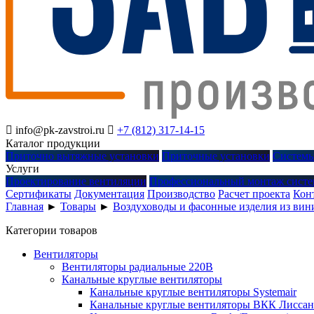

info@pk-zavstroi.ru

+7 (812) 317-14-15
Каталог продукции
Приточно вытяжные установки
Приточные установки
Системы
Услуги
Проектирование вентиляции
Профессиональный монтаж систе
Сертификаты
Документация
Производство
Расчет проекта
Кон
Главная
►
Товары
►
Воздуховоды и фасонные изделия из вин
Категории товаров
Вентиляторы
Вентиляторы радиальные 220В
Канальные круглые вентиляторы
Канальные круглые вентиляторы Systemair
Канальные круглые вентиляторы ВКК Лиссан