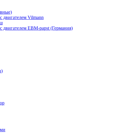
вные)
 двигателем Vilmann
аш
 двигателем EBM-papst (Германия)
u)
ор
ами