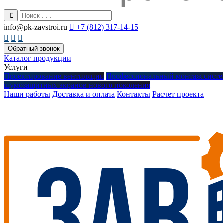
info@pk-zavstroi.ru

+7 (812) 317-14-15



Обратный звонок
Каталог продукции
Услуги
Проектирование вентиляции
Профессиональный монтаж систе
шумозащитных экранов нового поколения
Наши работы
Доставка и оплата
Контакты
Расчет проекта