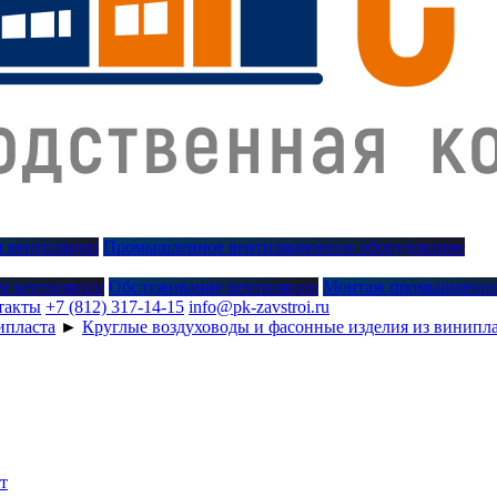
 вентиляции
Промышленное вентиляционное оборудование
м вентиляции
Обслуживание вентиляции
Монтаж промышленно
такты
+7 (812) 317-14-15
info@pk-zavstroi.ru
ипласта
►
Круглые воздуховоды и фасонные изделия из винипл
т