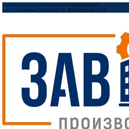
Производство и дистрибуция систем вентиляции
адрес:
п-к Имени Свердлова, ул. Дача Петрова, д. 27