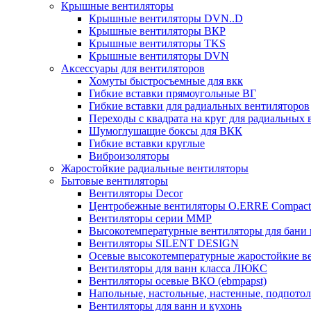
Крышные вентиляторы
Крышные вентиляторы DVN..D
Крышные вентиляторы ВКР
Крышные вентиляторы TKS
Крышные вентиляторы DVN
Аксессуары для вентиляторов
Хомуты быстросъемные для вкк
Гибкие вставки прямоугольные ВГ
Гибкие вставки для радиальных вентиляторов
Переходы с квадрата на круг для радиальных 
Шумоглушащие боксы для ВКК
Гибкие вставки круглые
Виброизоляторы
Жаростойкие радиальные вентиляторы
Бытовые вентиляторы
Вентиляторы Decor
Центробежные вентиляторы O.ERRE Compact
Вентиляторы серии ММР
Высокотемпературные вентиляторы для бани 
Вентиляторы SILENT DESIGN
Осевые высокотемпературные жаростойкие в
Вентиляторы для ванн класса ЛЮКС
Вентиляторы осевые ВКО (ebmpapst)
Напольные, настольные, настенные, подпото
Вентиляторы для ванн и кухонь