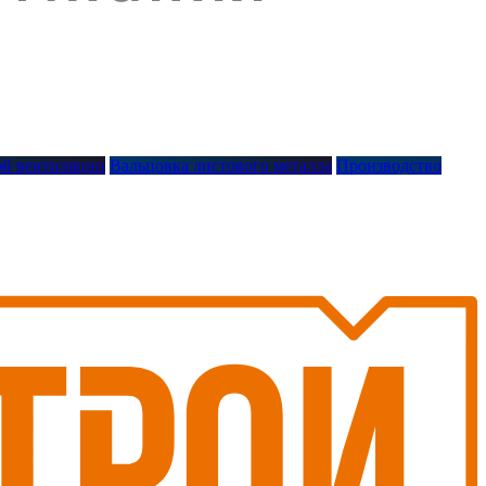
й вентиляции
Вальцовка листового металла
Производство