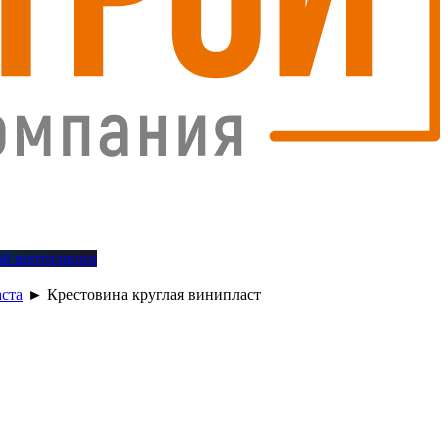
й вентиляции
аста
►
Крестовина круглая винипласт