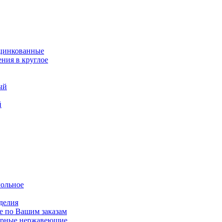
оцинкованные
ния в круглое
ый
й
гольное
делия
е по Вашим заказам
варные нержавеющие