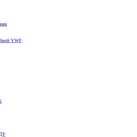
ами
айвей YWF
X
 ДУ