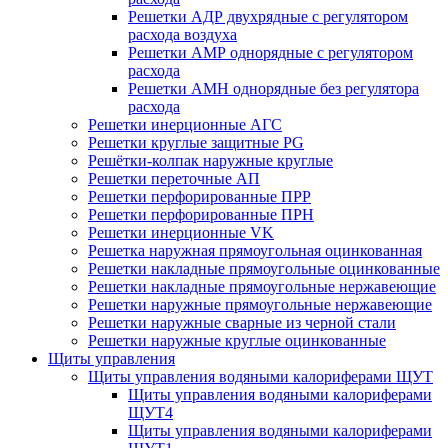
Решетки АДР двухрядные с регулятором
расхода воздуха
Решетки АМР однорядные с регулятором
расхода
Решетки АМН однорядные без регулятора
расхода
Решетки инерционные АГС
Решетки круглые защитные PG
Решётки-колпак наружные круглые
Решетки переточные АП
Решетки перфорированные ПРР
Решетки перфорированные ПРН
Решетки инерционные VK
Решетка наружная прямоугольная оцинкованная
Решетки накладные прямоугольные оцинкованные
Решетки накладные прямоугольные нержавеющие
Решетки наружные прямоугольные нержавеющие
Решетки наружные сварные из черной стали
Решетки наружные круглые оцинкованные
Щиты управления
Щиты управления водяными калориферами ЩУТ
Щиты управления водяными калориферами
ЩУТ4
Щиты управления водяными калориферами