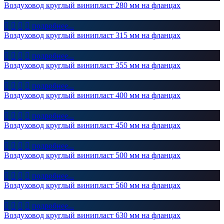
Воздуховод круглый винипласт 280 мм на фланцах




подробнее...
Воздуховод круглый винипласт 315 мм на фланцах




подробнее...
Воздуховод круглый винипласт 355 мм на фланцах




подробнее...
Воздуховод круглый винипласт 400 мм на фланцах




подробнее...
Воздуховод круглый винипласт 450 мм на фланцах




подробнее...
Воздуховод круглый винипласт 500 мм на фланцах




подробнее...
Воздуховод круглый винипласт 560 мм на фланцах




подробнее...
Воздуховод круглый винипласт 630 мм на фланцах