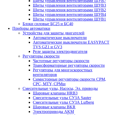
Щиты управления вентиляторами ЩУВ7
Щиты управления вентиляторами ЩУВ3
Щиты управления вентиляторами ЩУВ2
Щиты управления вентиляторами ЩУВ4
Щиты управления вентиляторами ЩУВ1
Блоки силовые БС25 и БС40
Приборы автоматики
Устройства для защиты двигателей
Автоматические выключатели
Автоматические выключатели EASYPACT
TVS GZ1 и GV3
Реле защиты электродвигателя
Регуляторы скорости
Частотные регуляторы скорости
Трансформаторные регуляторы скорости
Регуляторы для многоскоростных
вентиляторов
Симисторные регуляторы скорости СРМ,
СРС, MTY, СРМщ
Смесительные узлы, Насосы, Эл. приводы
Шаровые клапаны HRB3
Смесительные узлы СУ3А Sauter
Смесительные узлы СУ3А Lufberg
Шаровые клапаны BKR
Электроприводы AKM