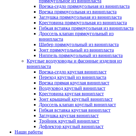
прямоугольное из винипласта
Врезка-седло прямоугольная из винипласта
Врезка прямоугольная из винипласта
Заглушка прямоугольная из винипласта
Крестовина прямоугольная из винипласта
Гибкая вставка прямоугольная из винипласта
Дроссель клапан прямоугольный из
винипласта
Шибер прямоугольный из винипласта
Зонт прямоугольный из винипласта
Ниппель прямоугольный из винипласта
Круглые воздуховоды и фасонные изделия из
винипласта
Врезка-седло круглая винипласт
Переход круглый из винипласта
Врезка прямая круглая винипласт
Воздуховод круглый винипласт
Крестовина круглая винипласт
Зонт крышный круглый винипласт
Дроссель клапан круглый винипласт
Гибкая вставка круглая винипласт
Заглушка круглая винипласт
Тройник круглый винипласт
Дефлектор круглый винипласт
Наши работы