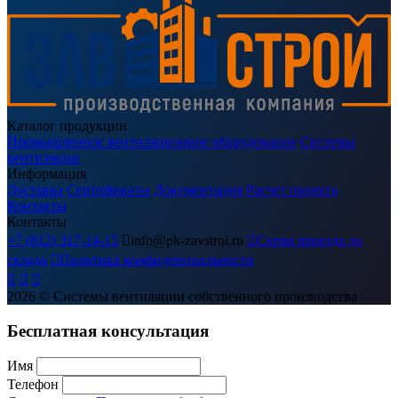
Каталог продукции
Промышленное вентиляционное оборудование
Системы
вентиляции
Информация
Доставка
Сертификаты
Документация
Расчет проекта
Контакты
Контакты
+7 (812) 317-14-15

info@pk-zavstroi.ru

Схема проезда до
склада

Политика конфиденциальности



2026
© Системы вентиляции собственного производства
Бесплатная консультация
Имя
Телефон