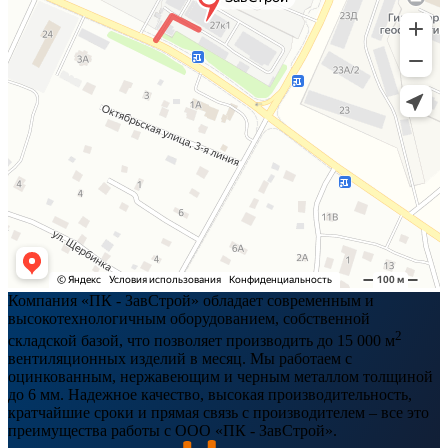
Компания «ПК - ЗавСтрой» обладает современным и
высокотехнологичным оборудованием, собственной
2
складской базой, что позволяет производить до 15 000 м
вентиляционных изделий в месяц. Мы работаем с
оцинкованным, нержавеющим и черным металлом толщиной
до 6 мм. Надежное качество, высокая производительность,
кратчайшие сроки и прямая связь с производителем – все это
преимущества работы с ООО «ПК - ЗавСтрой».