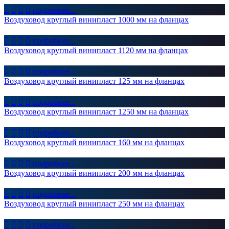




подробнее...
Воздуховод круглый винипласт 1000 мм на фланцах




подробнее...
Воздуховод круглый винипласт 1120 мм на фланцах




подробнее...
Воздуховод круглый винипласт 125 мм на фланцах




подробнее...
Воздуховод круглый винипласт 1250 мм на фланцах




подробнее...
Воздуховод круглый винипласт 160 мм на фланцах




подробнее...
Воздуховод круглый винипласт 200 мм на фланцах




подробнее...
Воздуховод круглый винипласт 250 мм на фланцах




подробнее...