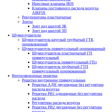
Ирисовые клапаны IRIS
Клапаны постоянного расхода воздуха
AIRFIX
Рекуператоры пластинчатые
Зонты
Зонт над шахтой ЗК
Зонт над шахтой ЗП
Шумоглушители
Шумоглушитель круглый трубчатый ГТК
оцинкованный
Шумоглушитель прямоугольный оцинкованный
Шумоглушитель пластинчатый ГП
прямоугольный
Шумоглушитель прямоугольный ГПл
Шумоглушитель трубчатый ГТП
прямоугольный оцинкованный
Вентиляционные решетки
Решетки внутренние прямоугольные
Решетки АДН двухрядные без регулятора
расхода воздуха
Решетки РВ1 однорядные без регулятора
расхода
Регуляторы расхода воздуха
Решетки РВ2 двухрядные без регулятора
расхода