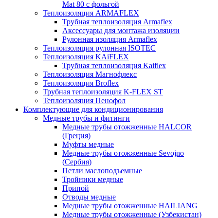
Mat 80 с фольгой
Теплоизоляция ARMAFLEX
Трубная теплоизоляция Armaflex
Аксессуары для монтажа изоляции
Рулонная изоляция Armaflex
Теплоизоляция рулонная ISOTEC
Теплоизоляция KAiFLEX
Трубная теплоизоляция Kaiflex
Теплоизоляция Магнофлекс
Теплоизоляция Broflex
Трубная теплоизоляция K-FLEX ST
Теплоизоляция Пенофол
Комплектующие для кондиционирования
Медные трубы и фитинги
Медные трубы отожженные HALCOR
(Греция)
Муфты медные
Медные трубы отожженные Sevojno
(Сербия)
Петли маслоподъемные
Тройники медные
Припой
Отводы медные
Медные трубы отожженные HAILIANG
Медные трубы отожженные (Узбекистан)