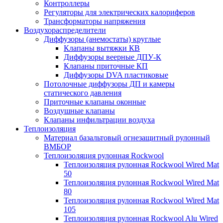
Контроллеры
Регуляторы для электрических калориферов
Трансформаторы напряжения
Воздухораспределители
Диффузоры (анемостаты) круглые
Клапаны вытяжки КВ
Диффузоры веерные ДПУ-К
Клапаны приточные КП
Диффузоры DVA пластиковые
Потолочные диффузоры ДП и камеры
статического давления
Приточные клапаны оконные
Воздушные клапаны
Клапаны инфильтрации воздуха
Теплоизоляция
Материал базальтовый огнезащитный рулонный
ВМБОР
Теплоизоляция рулонная Rockwool
Теплоизоляция рулонная Rockwool Wired Mat
50
Теплоизоляция рулонная Rockwool Wired Mat
80
Теплоизоляция рулонная Rockwool Wired Mat
105
Теплоизоляция рулонная Rockwool Alu Wired