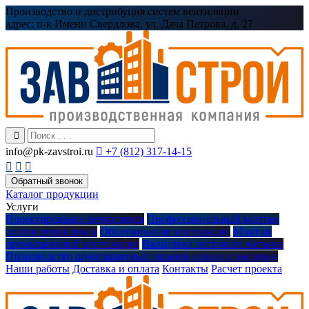
Производство и дистрибуция систем вентиляции
адрес:
п-к Имени Свердлова, ул. Дача Петрова, д. 27
info@pk-zavstroi.ru

+7 (812) 317-14-15



Обратный звонок
Каталог продукции
Услуги
Проектирование вентиляции
Профессиональный монтаж
систем вентиляции
Обслуживание вентиляции
Монтаж
промышленной вентиляции
Вальцовка листового металла
Производство шумозащитных экранов нового поколения
Наши работы
Доставка и оплата
Контакты
Расчет проекта