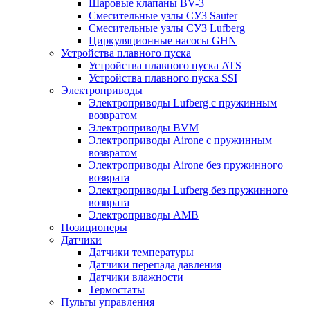
Шаровые клапаны BV-3
Смесительные узлы СУ3 Sauter
Смесительные узлы СУ3 Lufberg
Циркуляционные насосы GHN
Устройства плавного пуска
Устройства плавного пуска ATS
Устройства плавного пуска SSI
Электроприводы
Электроприводы Lufberg c пружинным
возвратом
Электроприводы BVM
Электроприводы Airone c пружинным
возвратом
Электроприводы Airone без пружинного
возврата
Электроприводы Lufberg без пружинного
возврата
Электроприводы AMB
Позиционеры
Датчики
Датчики температуры
Датчики перепада давления
Датчики влажности
Термостаты
Пульты управления