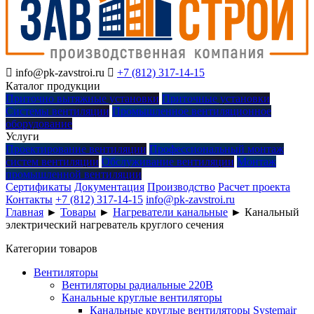

info@pk-zavstroi.ru

+7 (812) 317-14-15
Каталог продукции
Приточно вытяжные установки
Приточные установки
Системы вентиляции
Промышленное вентиляционное
оборудование
Услуги
Проектирование вентиляции
Профессиональный монтаж
систем вентиляции
Обслуживание вентиляции
Монтаж
промышленной вентиляции
Сертификаты
Документация
Производство
Расчет проекта
Контакты
+7 (812) 317-14-15
info@pk-zavstroi.ru
Главная
►
Товары
►
Нагреватели канальные
►
Канальный
электрический нагреватель круглого сечения
Категории товаров
Вентиляторы
Вентиляторы радиальные 220В
Канальные круглые вентиляторы
Канальные круглые вентиляторы Systemair