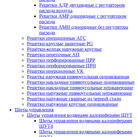
Решетки АДР двухрядные с регулятором
расхода воздуха
Решетки АМР однорядные с регулятором
расхода
Решетки АМН однорядные без регулятора
расхода
Решетки инерционные АГС
Решетки круглые защитные PG
Решётки-колпак наружные круглые
Решетки переточные АП
Решетки перфорированные ПРР
Решетки перфорированные ПРН
Решетки инерционные VK
Решетка наружная прямоугольная оцинкованная
Решетки накладные прямоугольные оцинкованные
Решетки накладные прямоугольные нержавеющие
Решетки наружные прямоугольные нержавеющие
Решетки наружные сварные из черной стали
Решетки наружные круглые оцинкованные
Щиты управления
Щиты управления водяными калориферами ЩУТ
Щиты управления водяными калориферами
ЩУТ4
Щиты управления водяными калориферами