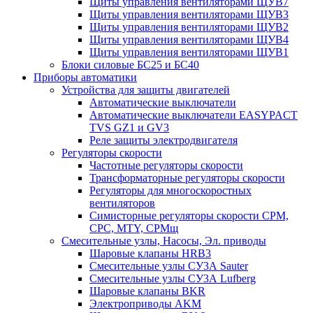
Щиты управления вентиляторами ЩУВ7
Щиты управления вентиляторами ЩУВ3
Щиты управления вентиляторами ЩУВ2
Щиты управления вентиляторами ЩУВ4
Щиты управления вентиляторами ЩУВ1
Блоки силовые БС25 и БС40
Приборы автоматики
Устройства для защиты двигателей
Автоматические выключатели
Автоматические выключатели EASYPACT
TVS GZ1 и GV3
Реле защиты электродвигателя
Регуляторы скорости
Частотные регуляторы скорости
Трансформаторные регуляторы скорости
Регуляторы для многоскоростных
вентиляторов
Симисторные регуляторы скорости СРМ,
СРС, MTY, СРМщ
Смесительные узлы, Насосы, Эл. приводы
Шаровые клапаны HRB3
Смесительные узлы СУ3А Sauter
Смесительные узлы СУ3А Lufberg
Шаровые клапаны BKR
Электроприводы AKM