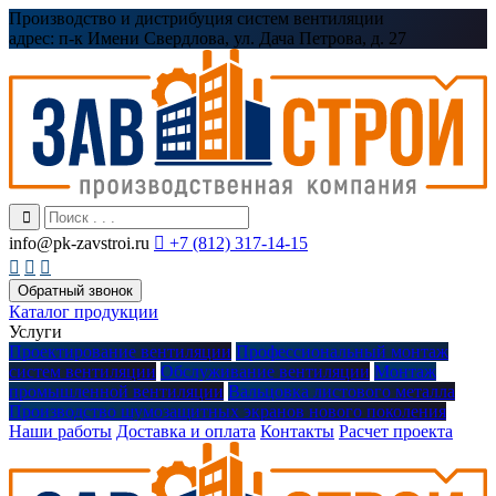
Производство и дистрибуция систем вентиляции
адрес:
п-к Имени Свердлова, ул. Дача Петрова, д. 27
info@pk-zavstroi.ru

+7 (812) 317-14-15



Обратный звонок
Каталог продукции
Услуги
Проектирование вентиляции
Профессиональный монтаж
систем вентиляции
Обслуживание вентиляции
Монтаж
промышленной вентиляции
Вальцовка листового металла
Производство шумозащитных экранов нового поколения
Наши работы
Доставка и оплата
Контакты
Расчет проекта