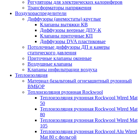
Регуляторы для электрических калориферов
Трансформаторы напряжения
Воздухораспределители
Диффузоры (анемостаты) круглые
Клапаны вытяжки КВ
Диффузоры веерные ДПУ-К
Клапаны приточные КП
Диффузоры DVA пластиковые
Потолочные диффузоры ДП и камеры
статического давления
Приточные клапаны оконные
Воздушные клапаны
Клапаны инфильтрации воздуха
Теплоизоляция
Материал базальтовый огнезащитный рулонный
ВМБОР
Теплоизоляция рулонная Rockwool
Теплоизоляция рулонная Rockwool Wired Mat
50
Теплоизоляция рулонная Rockwool Wired Mat
80
Теплоизоляция рулонная Rockwool Wired Mat
105
Теплоизоляция рулонная Rockwool Alu Wired
Mat 80 с фольгой