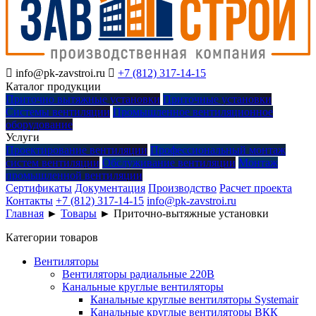

info@pk-zavstroi.ru

+7 (812) 317-14-15
Каталог продукции
Приточно вытяжные установки
Приточные установки
Системы вентиляции
Промышленное вентиляционное
оборудование
Услуги
Проектирование вентиляции
Профессиональный монтаж
систем вентиляции
Обслуживание вентиляции
Монтаж
промышленной вентиляции
Сертификаты
Документация
Производство
Расчет проекта
Контакты
+7 (812) 317-14-15
info@pk-zavstroi.ru
Главная
►
Товары
►
Приточно-вытяжные установки
Категории товаров
Вентиляторы
Вентиляторы радиальные 220В
Канальные круглые вентиляторы
Канальные круглые вентиляторы Systemair
Канальные круглые вентиляторы ВКК