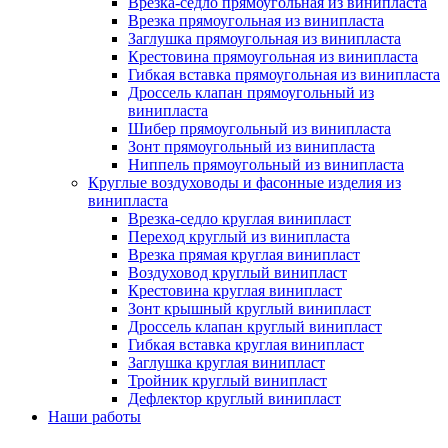
Врезка-седло прямоугольная из винипласта
Врезка прямоугольная из винипласта
Заглушка прямоугольная из винипласта
Крестовина прямоугольная из винипласта
Гибкая вставка прямоугольная из винипласта
Дроссель клапан прямоугольный из
винипласта
Шибер прямоугольный из винипласта
Зонт прямоугольный из винипласта
Ниппель прямоугольный из винипласта
Круглые воздуховоды и фасонные изделия из
винипласта
Врезка-седло круглая винипласт
Переход круглый из винипласта
Врезка прямая круглая винипласт
Воздуховод круглый винипласт
Крестовина круглая винипласт
Зонт крышный круглый винипласт
Дроссель клапан круглый винипласт
Гибкая вставка круглая винипласт
Заглушка круглая винипласт
Тройник круглый винипласт
Дефлектор круглый винипласт
Наши работы