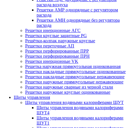
расхода воздуха
Решетки АМР однорядные с регулятором
расхода
Решетки АМН однорядные без регулятора
расхода
Решетки инерционные АГС
Решетки круглые защитные PG
Решётки-колпак наружные круглые
Решетки переточные АП
Решетки перфорированные ПРР
Решетки перфорированные ПРН
Решетки инерционные VK
Решетка наружная прямоугольная оцинкованная
Решетки накладные прямоугольные оцинкованные
Решетки накладные прямоугольные нержавеющие
Решетки наружные прямоугольные нержавеющие
Решетки наружные сварные из черной стали
Решетки наружные круглые оцинкованные
Щиты управления
Щиты управления водяными калориферами ЩУТ
Щиты управления водяными калориферами
ЩУТ4
Щиты управления водяными калориферами
ЩУТ1