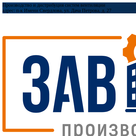
Производство и дистрибуция систем вентиляции
адрес:
п-к Имени Свердлова, ул. Дача Петрова, д. 27