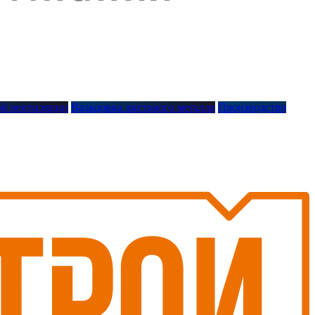
й вентиляции
Вальцовка листового металла
Производство