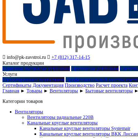

info@pk-zavstroi.ru

+7 (812) 317-14-15
Каталог продукции
Приточно вытяжные установки
Приточные установки
Системы
Услуги
Проектирование вентиляции
Профессиональный монтаж систе
Сертификаты
Документация
Производство
Расчет проекта
Кон
Главная
►
Товары
►
Вентиляторы
►
Бытовые вентиляторы
Категории товаров
Вентиляторы
Вентиляторы радиальные 220В
Канальные круглые вентиляторы
Канальные круглые вентиляторы Systemair
Канальные круглые вентиляторы ВКК Лиссан