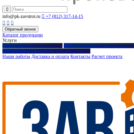
info@pk-zavstroi.ru

+7 (812) 317-14-15



Обратный звонок
Каталог продукции
Услуги
Проектирование вентиляции
Профессиональный монтаж систе
шумозащитных экранов нового поколения
Наши работы
Доставка и оплата
Контакты
Расчет проекта