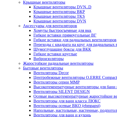
Крышные вентиляторы
Крышные вентиляторы DVN..D
Крышные вентиляторы ВКР
Крышные вентиляторы TKS
Крышные вентиляторы DVN
Аксессуары для вентиляторов
Хомуты быстросъемные для вкк
Гибкие вставки прямоугольные ВГ
Гибкие вставки для радиальных вентиляторов
Переходы с квадрата на круг для радиальных 
Шумоглушащие боксы для ВКК
Гибкие вставки круглые
Виброизоляторы
Жаростойкие радиальные вентиляторы
Бытовые вентиляторы
Вентиляторы Decor
Центробежные вентиляторы O.ERRE Compact
Вентиляторы серии ММР
Высокотемпературные вентиляторы для бани 
Вентиляторы SILENT DESIGN
Осевые высокотемпературные жаростойкие в
Вентиляторы для ванн класса ЛЮКС
Вентиляторы осевые ВКО (ebmpapst)
Напольные, настольные, настенные, подпото
Вентиляторы для ванн и кухонь