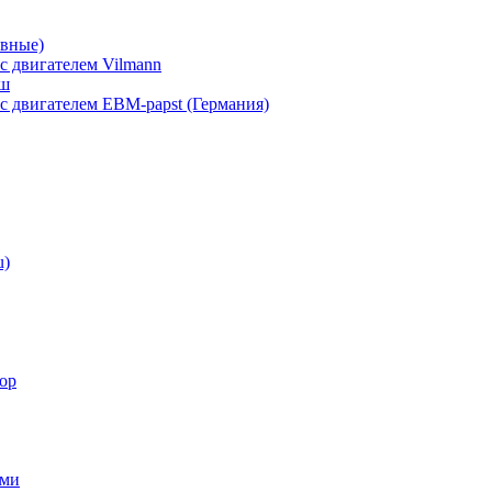
вные)
 двигателем Vilmann
аш
 двигателем EBM-papst (Германия)
u)
ор
ами