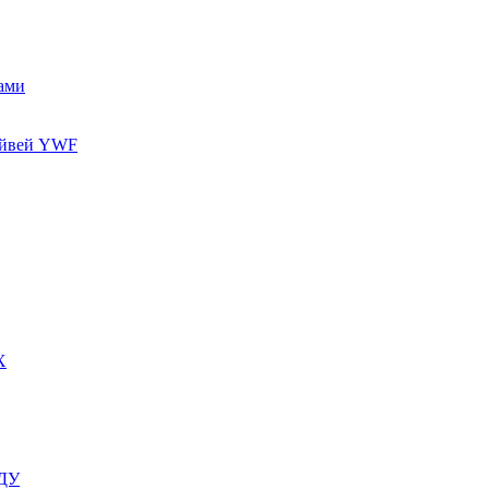
ами
айвей YWF
X
 ДУ