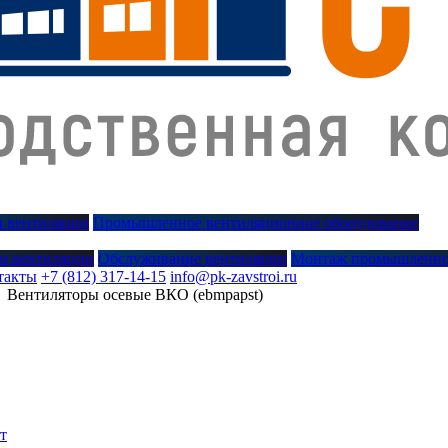
 вентиляции
Промышленное вентиляционное оборудование
м вентиляции
Обслуживание вентиляции
Монтаж промышленно
такты
+7 (812) 317-14-15
info@pk-zavstroi.ru
►
Вентиляторы осевые ВКО (ebmpapst)
т