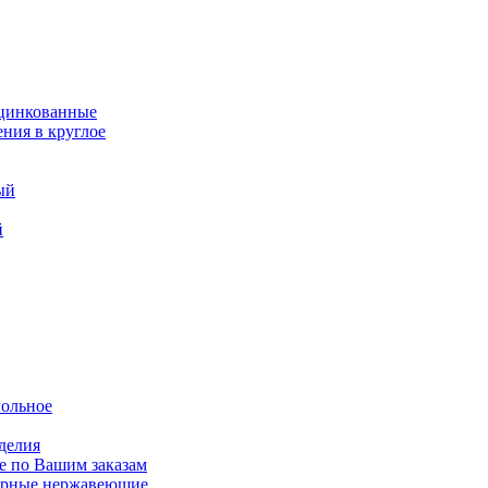
оцинкованные
ния в круглое
ый
й
гольное
делия
е по Вашим заказам
варные нержавеющие