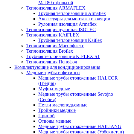
Mat 80 с фольгой
Теплоизоляция ARMAFLEX
Трубная теплоизоляция Armaflex
Аксессуары для монтажа изоляции
Рулонная изоляция Armaflex
Теплоизоляция рулонная ISOTEC
Теплоизоляция KAiFLEX
Трубная теплоизоляция Kaiflex
Теплоизоляция Магнофлекс
Теплоизоляция Broflex
Трубная теплоизоляция K-FLEX ST
Теплоизоляция Пенофол
Комплектующие для кондиционирования
Медные трубы и фитинги
Медные трубы отожженные HALCOR
(Греция)
Муфты медные
Медные трубы отожженные Sevojno
(Сербия)
Петли маслоподъемные
Тройники медные
Припой
Отводы медные
Медные трубы отожженные HAILIANG
Медные трубы отожженные (Узбекистан)