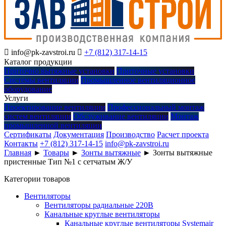

info@pk-zavstroi.ru

+7 (812) 317-14-15
Каталог продукции
Приточно вытяжные установки
Приточные установки
Системы вентиляции
Промышленное вентиляционное
оборудование
Услуги
Проектирование вентиляции
Профессиональный монтаж
систем вентиляции
Обслуживание вентиляции
Монтаж
промышленной вентиляции
Сертификаты
Документация
Производство
Расчет проекта
Контакты
+7 (812) 317-14-15
info@pk-zavstroi.ru
Главная
►
Товары
►
Зонты вытяжные
►
Зонты вытяжные
пристенные Тип №1 с сетчатым Ж/У
Категории товаров
Вентиляторы
Вентиляторы радиальные 220В
Канальные круглые вентиляторы
Канальные круглые вентиляторы Systemair