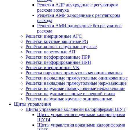
Решетки АДР двухрядные с регулятором
расхода воздуха
Решетки АМР однорядные с регулятором
расхода
Решетки АМН однорядные без регулятора
расхода
Решетки инерционные АГС
Решетки круглые защитные PG
Решётки-колпак наружные круглые
Решетки переточные АП
Решетки перфорированные ПРР
Решетки перфорированные ПРН
Решетки инерционные VK
Решетка наружная прямоугольная оцинкованная
Решетки накладные прямоугольные оцинкованные
Решетки накладные прямоугольные нержавеющие
Решетки наружные прямоугольные нержавеющие
Решетки наружные сварные из черной стали
Решетки наружные круглые оцинкованные
Щиты управления
Щиты управления водяными калориферами ЩУТ
Щиты управления водяными калориферами
ЩУТ4
Щиты управления водяными калориферами