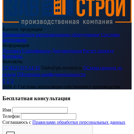
Каталог продукции
Промышленное вентиляционное оборудование
Системы
вентиляции
Информация
Доставка
Сертификаты
Документация
Расчет проекта
Контакты
Контакты
+7 (812) 317-14-15

info@pk-zavstroi.ru

Схема проезда до
склада

Политика конфиденциальности



2026
© Системы вентиляции собственного производства
Бесплатная консультация
Имя
Телефон
Соглашаюсь с
Правилами обработки персональных данных