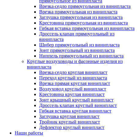
прямоугольное из винипласта
Врезка-седло прямоугольная из винипласта
Врезка прямоугольная из винипласта
Заглушка прямоугольная из винипласта
Крестовина прямоугольная из винипласта
Гибкая вставка прямоугольная из винипласта
Дроссель клапан прямоугольный из
винипласта
Шибер прямоугольный из винипласта
Зонт прямоугольный из винипласта
Ниппель прямоугольный из винипласта
Круглые воздуховоды и фасонные изделия из
винипласта
Врезка-седло круглая винипласт
Переход круглый из винипласта
Врезка прямая круглая винипласт
Воздуховод круглый винипласт
Крестовина круглая винипласт
Зонт крышный круглый винипласт
Дроссель клапан круглый винипласт
Гибкая вставка круглая винипласт
Заглушка круглая винипласт
Тройник круглый винипласт
Дефлектор круглый винипласт
Наши работы