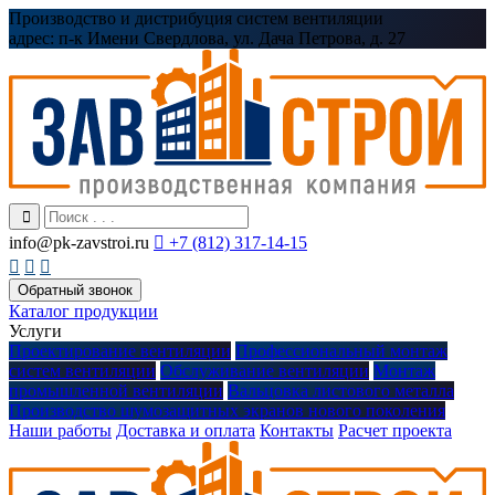
Производство и дистрибуция систем вентиляции
адрес:
п-к Имени Свердлова, ул. Дача Петрова, д. 27
info@pk-zavstroi.ru

+7 (812) 317-14-15



Обратный звонок
Каталог продукции
Услуги
Проектирование вентиляции
Профессиональный монтаж
систем вентиляции
Обслуживание вентиляции
Монтаж
промышленной вентиляции
Вальцовка листового металла
Производство шумозащитных экранов нового поколения
Наши работы
Доставка и оплата
Контакты
Расчет проекта