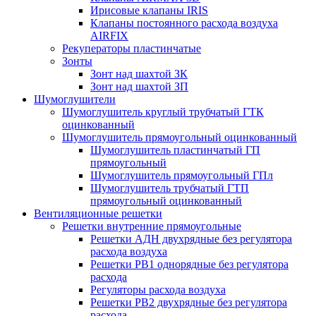
Ирисовые клапаны IRIS
Клапаны постоянного расхода воздуха
AIRFIX
Рекуператоры пластинчатые
Зонты
Зонт над шахтой ЗК
Зонт над шахтой ЗП
Шумоглушители
Шумоглушитель круглый трубчатый ГТК
оцинкованный
Шумоглушитель прямоугольный оцинкованный
Шумоглушитель пластинчатый ГП
прямоугольный
Шумоглушитель прямоугольный ГПл
Шумоглушитель трубчатый ГТП
прямоугольный оцинкованный
Вентиляционные решетки
Решетки внутренние прямоугольные
Решетки АДН двухрядные без регулятора
расхода воздуха
Решетки РВ1 однорядные без регулятора
расхода
Регуляторы расхода воздуха
Решетки РВ2 двухрядные без регулятора
расхода