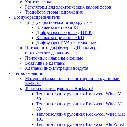
Контроллеры
Регуляторы для электрических калориферов
Трансформаторы напряжения
Воздухораспределители
Диффузоры (анемостаты) круглые
Клапаны вытяжки КВ
Диффузоры веерные ДПУ-К
Клапаны приточные КП
Диффузоры DVA пластиковые
Потолочные диффузоры ДП и камеры
статического давления
Приточные клапаны оконные
Воздушные клапаны
Клапаны инфильтрации воздуха
Теплоизоляция
Материал базальтовый огнезащитный рулонный
ВМБОР
Теплоизоляция рулонная Rockwool
Теплоизоляция рулонная Rockwool Wired Mat
50
Теплоизоляция рулонная Rockwool Wired Mat
80
Теплоизоляция рулонная Rockwool Wired Mat
105
Теплоизоляция рулонная Rockwool Alu Wired