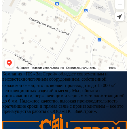
Компания «ПК - ЗавСтрой» обладает современным и
высокотехнологичным оборудованием, собственной
2
складской базой, что позволяет производить до 15 000 м
вентиляционных изделий в месяц. Мы работаем с
оцинкованным, нержавеющим и черным металлом толщиной
до 6 мм. Надежное качество, высокая производительность,
кратчайшие сроки и прямая связь с производителем – все это
преимущества работы с ООО «ПК - ЗавСтрой».