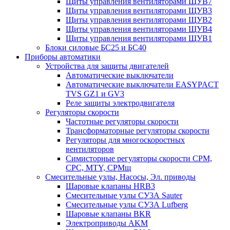
Щиты управления вентиляторами ЩУВ7
Щиты управления вентиляторами ЩУВ3
Щиты управления вентиляторами ЩУВ2
Щиты управления вентиляторами ЩУВ4
Щиты управления вентиляторами ЩУВ1
Блоки силовые БС25 и БС40
Приборы автоматики
Устройства для защиты двигателей
Автоматические выключатели
Автоматические выключатели EASYPACT
TVS GZ1 и GV3
Реле защиты электродвигателя
Регуляторы скорости
Частотные регуляторы скорости
Трансформаторные регуляторы скорости
Регуляторы для многоскоростных
вентиляторов
Симисторные регуляторы скорости СРМ,
СРС, MTY, СРМщ
Смесительные узлы, Насосы, Эл. приводы
Шаровые клапаны HRB3
Смесительные узлы СУ3А Sauter
Смесительные узлы СУ3А Lufberg
Шаровые клапаны BKR
Электроприводы AKM