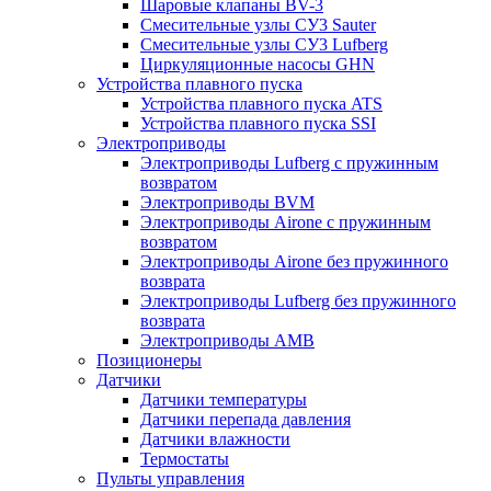
Шаровые клапаны BV-3
Смесительные узлы СУ3 Sauter
Смесительные узлы СУ3 Lufberg
Циркуляционные насосы GHN
Устройства плавного пуска
Устройства плавного пуска ATS
Устройства плавного пуска SSI
Электроприводы
Электроприводы Lufberg c пружинным
возвратом
Электроприводы BVM
Электроприводы Airone c пружинным
возвратом
Электроприводы Airone без пружинного
возврата
Электроприводы Lufberg без пружинного
возврата
Электроприводы AMB
Позиционеры
Датчики
Датчики температуры
Датчики перепада давления
Датчики влажности
Термостаты
Пульты управления